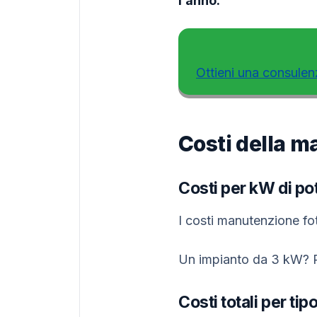
l’anno.
Ottieni una consulen
Costi della m
Costi per kW di p
I costi manutenzione fo
Un impianto da 3 kW? P
Costi totali per tip