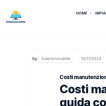
HOME
IMPI
by:
Solerinnovabile
Costi manutenzione
Costi ma
guida c