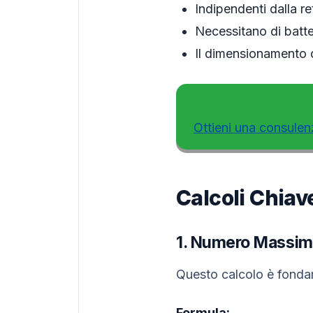
Indipendenti dalla re
Necessitano di batt
Il dimensionamento d
Ottieni una consulen
Calcoli Chiav
1. Numero Massimo
Questo calcolo è fondam
Formula: