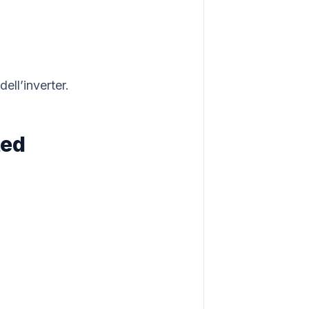
ell’inverter.
ted