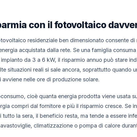
parmia con il fotovoltaico davve
otovoltaico residenziale ben dimensionato consente di 
’energia acquistata dalla rete. Se una famiglia consum
 impianto da 3 a 6 kW, il risparmio annuo può stare in
te situazioni reali si sale ancora, soprattutto quando 
 avviene nelle ore di produzione solare.
utoconsumo, cioè quanta energia prodotta viene usata su
ia compri dal fornitore e più il risparmio cresce. Se 
utto la sera, il beneficio resta, ma tende a essere infe
lavastoviglie, climatizzazione o pompa di calore durant