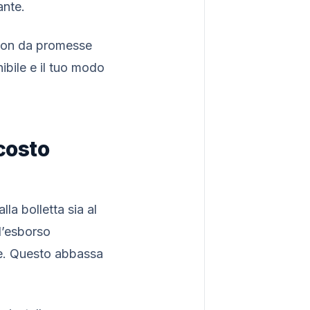
ante.
 non da promesse
ibile e il tuo modo
costo
la bolletta sia al
l’esborso
te. Questo abbassa