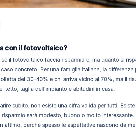
a con il fotovoltaico?
 il fotovoltaico faccia risparmiare, ma quanto si risp
 caso concreto. Per una famiglia italiana, la differenz
 bolletta del 30-40% e chi arriva vicino al 70%, ma il ri
 tetto, taglia dell’impianto e abitudini in casa.
arire subito: non esiste una cifra valida per tutti. Esis
il risparmio sarà modesto, buono o molto interessante. 
un attimo, perché spesso le aspettative nascono da m