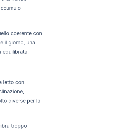
 accumulo
uello coerente con i
e il giorno, una
equilibrata.
a letto con
clinazione,
to diverse per la
embra troppo