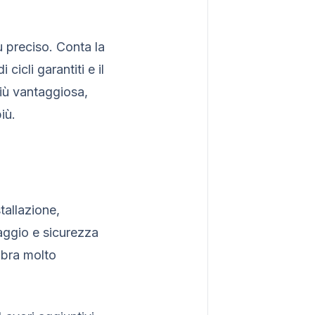
ù preciso. Conta la
cicli garantiti e il
iù vantaggiosa,
iù.
tallazione,
raggio e sicurezza
mbra molto