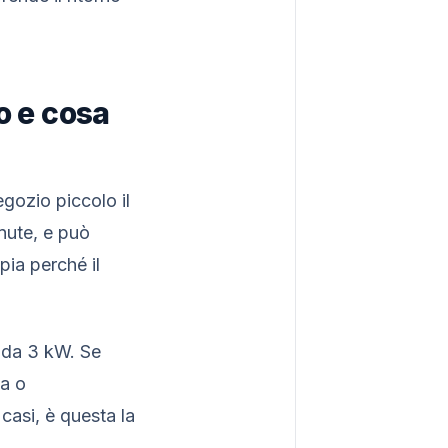
o e cosa
egozio piccolo il
nute, e può
pia perché il
 da 3 kW. Se
sa o
casi, è questa la