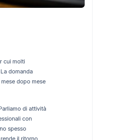
 cui molti
o. La domanda
are mese dopo mese
arliamo di attività
essionali con
sono spesso
rende il ritorno