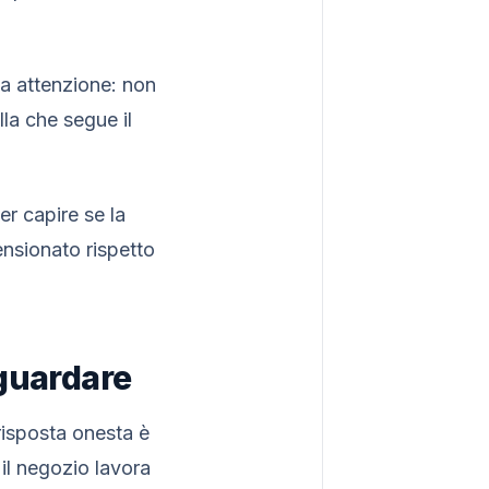
ta attenzione: non
la che segue il
r capire se la
nsionato rispetto
 guardare
risposta onesta è
il negozio lavora