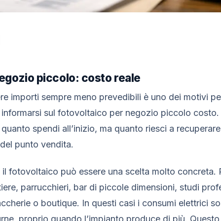
egozio piccolo: costo reale
ere importi sempre meno prevedibili è uno dei motivi per
 informarsi sul fotovoltaico per negozio piccolo cost
o quanto spendi all’inizio, ma quanto riesci a recuper
 del punto vendita.
il fotovoltaico può essere una scelta molto concreta. P
iere, parrucchieri, bar di piccole dimensioni, studi prof
accherie o boutique. In questi casi i consumi elettrici 
urne, proprio quando l’impianto produce di più. Questo 