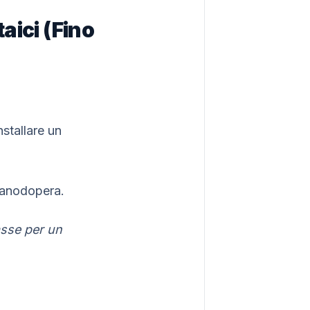
taici (Fino
stallare un
 manodopera.
tasse per un