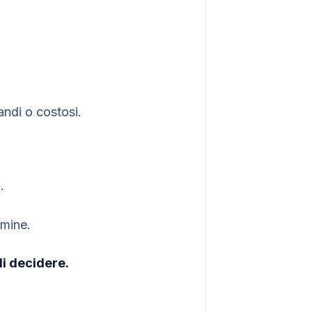
andi o costosi.
.
rmine.
di decidere.