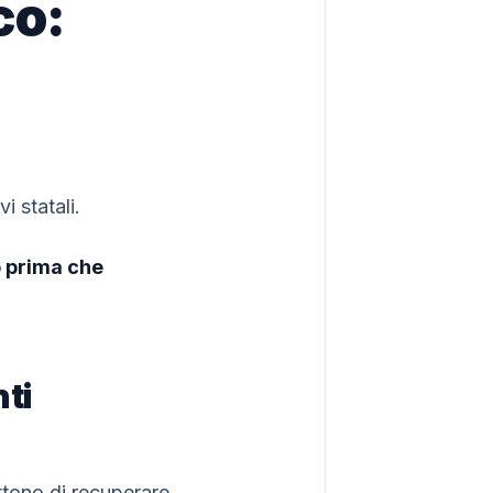
co:
i statali.
o prima che
nti
ettono di recuperare