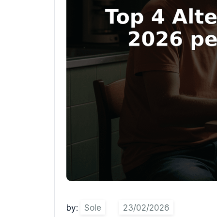
by:
Sole