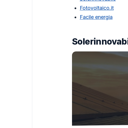
Fotovoltaico.it
Facile energia
Solerinnovabi