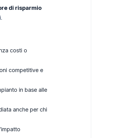
re di risparmio
.
nza costi o
ioni competitive e
mpianto in base alle
diata anche per chi
 l’impatto