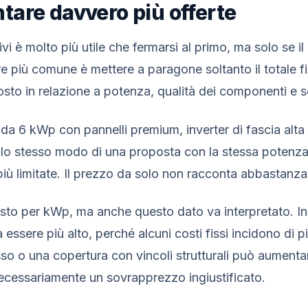
are davvero più offerte
vi è molto più utile che fermarsi al primo, ma solo se il
ore più comune è mettere a paragone soltanto il totale f
costo in relazione a potenza, qualità dei componenti e se
da 6 kWp con pannelli premium, inverter di fascia alta 
ello stesso modo di una proposta con la stessa poten
più limitate. Il prezzo da solo non racconta abbastanza
to per kWp, ma anche questo dato va interpretato. In i
ssere più alto, perché alcuni costi fissi incidono di pi
o o una copertura con vincoli strutturali può aumentar
necessariamente un sovrapprezzo ingiustificato.