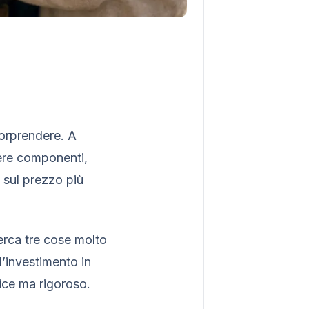
sorprendere. A
ere componenti,
n sul prezzo più
cerca tre cose molto
ll’investimento in
lice ma rigoroso.