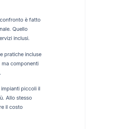
 confronto è fatto
inale. Quello
rvizi inclusi.
e pratiche incluse
za ma componenti
.
mpianti piccoli il
ù. Allo stesso
e il costo