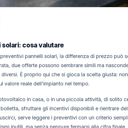
 solari: cosa valutare
preventivi pannelli solari, la differenza di prezzo può 
arata, due offerte possono sembrare simili ma nascond
 diversi. È proprio qui che si gioca la scelta giusta: no
l valore reale dell’impianto nel tempo.
otovoltaico in casa, o in una piccola attività, di solito 
olletta, sfruttare gli incentivi disponibili e rientrare de
iuscirci, serve leggere i preventivi con un criterio semp
smi inutili, ma senza neppure fermarsi alla cifra finale.