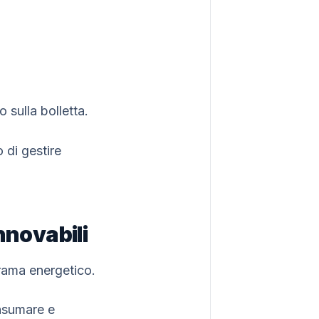
 sulla bolletta.
 di gestire
nnovabili
rama energetico.
onsumare e