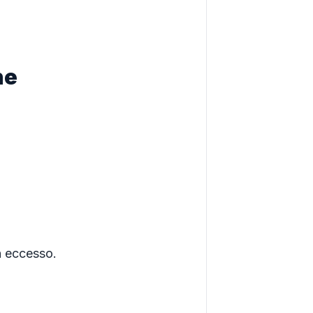
he
n eccesso.