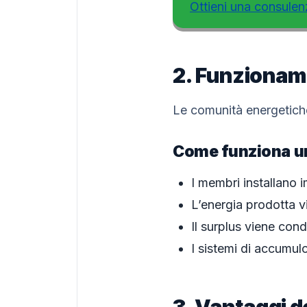
Ottieni una consulen
2. Funzionam
Le comunità energetiche
Come funziona u
I membri installano i
L’energia prodotta v
Il surplus viene cond
I sistemi di accumul
3. Vantaggi d